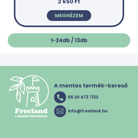
2 650 Ft
MEGNÉZEM
1-24db /
13
db
A mentes termék-kereső
06 20 473 7132
info@freeland.hu