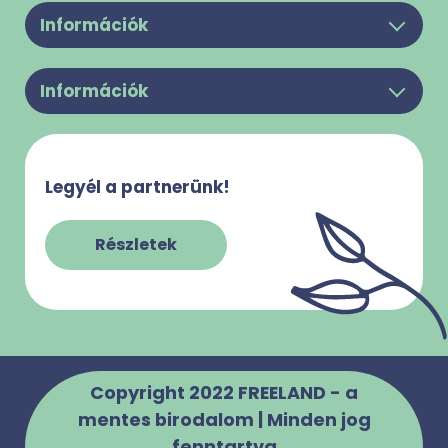
Információk
Legyél a partnerünk!
Információk
Felhasználási feltételek
Rólunk
Adatkezelési Tájékoztató
Kapcsolat
Süti használattal kapcsolatos tájékoztató
Legyél a partnerünk!
Gy.I.K.
Impresszum
Szabályzatok
Részletek
Copyright 2022 FREELAND - a
mentes birodalom | Minden jog
fenntartva