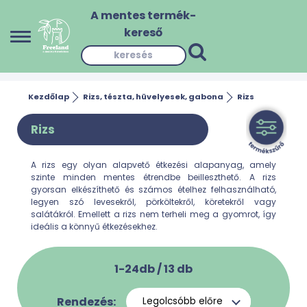
A mentes termék-
kereső
Kezdőlap
Rizs, tészta, hüvelyesek, gabona
Rizs
Rizs
A rizs egy olyan alapvető étkezési alapanyag, amely
szinte minden mentes étrendbe beilleszthető. A rizs
gyorsan elkészíthető és számos ételhez felhasználható,
legyen szó levesekről, pörköltekről, köretekről vagy
salátákról. Emellett a rizs nem terheli meg a gyomrot, így
ideális a könnyű étkezésekhez.
1-24db /
13
db
Rendezés: