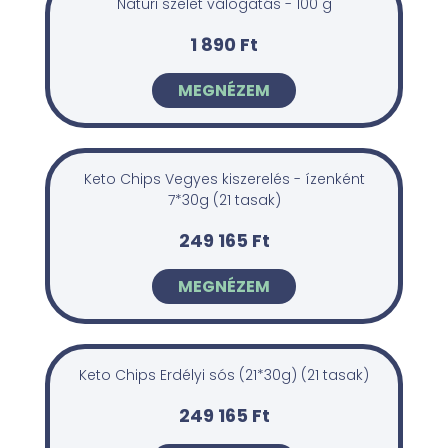
Naturi szelet válogatás - 100 g
1 890 Ft
MEGNÉZEM
Keto Chips Vegyes kiszerelés - ízenként
7*30g (21 tasak)
249 165 Ft
MEGNÉZEM
Keto Chips Erdélyi sós (21*30g) (21 tasak)
249 165 Ft