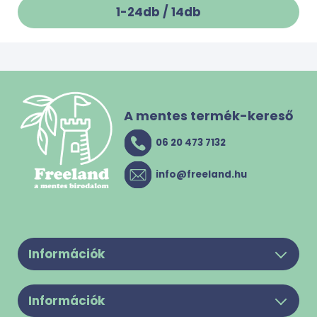
1-24db /
14
db
A mentes termék-kereső
06 20 473 7132
info@freeland.hu
Információk
Legyél a partnerünk!
Információk
Felhasználási feltételek