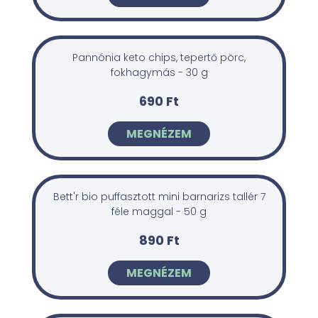
Pannónia keto chips, tepertő pörc,
fokhagymás - 30 g
690 Ft
MEGNÉZEM
Bett'r bio puffasztott mini barnarizs tallér 7
féle maggal - 50 g
890 Ft
MEGNÉZEM