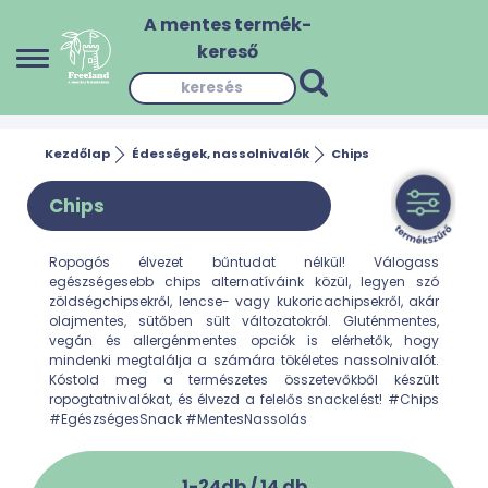
A mentes termék-
kereső
Kezdőlap
Édességek, nassolnivalók
Chips
Chips
Ropogós élvezet bűntudat nélkül! Válogass
egészségesebb chips alternatíváink közül, legyen szó
zöldségchipsekről, lencse- vagy kukoricachipsekről, akár
olajmentes, sütőben sült változatokról. Gluténmentes,
vegán és allergénmentes opciók is elérhetők, hogy
mindenki megtalálja a számára tökéletes nassolnivalót.
Kóstold meg a természetes összetevőkből készült
ropogtatnivalókat, és élvezd a felelős snackelést! #Chips
#EgészségesSnack #MentesNassolás
1-24db /
14
db