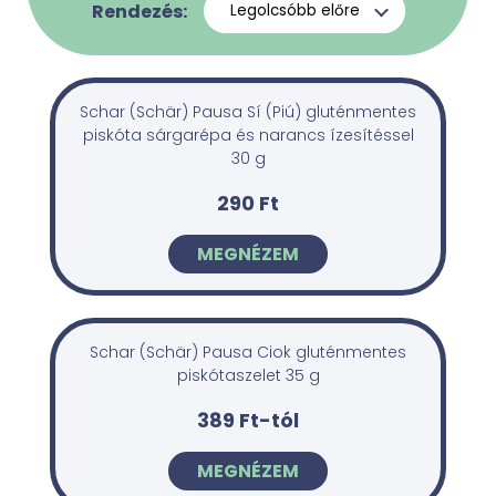
Rendezés:
Schar (Schär) Pausa Sí (Piú) gluténmentes
piskóta sárgarépa és narancs ízesítéssel
30 g
290 Ft
MEGNÉZEM
Schar (Schär) Pausa Ciok gluténmentes
piskótaszelet 35 g
389 Ft-tól
MEGNÉZEM