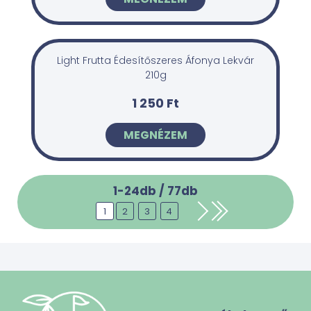
Light Frutta Édesítőszeres Áfonya Lekvár
210g
1 250 Ft
MEGNÉZEM
1-24db /
77
db
1
2
3
4