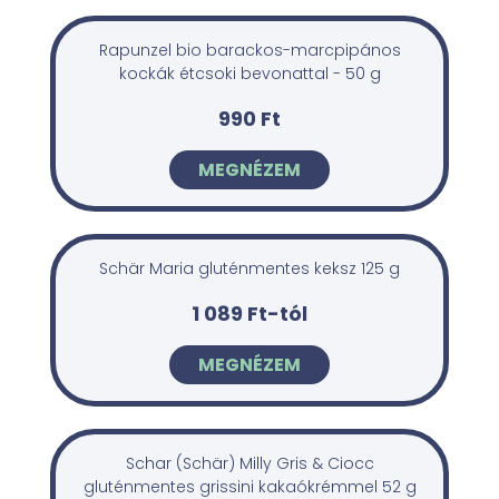
Rapunzel bio barackos-marcpipános
kockák étcsoki bevonattal - 50 g
990 Ft
MEGNÉZEM
Schär Maria gluténmentes keksz 125 g
1 089 Ft-tól
MEGNÉZEM
Schar (Schär) Milly Gris & Ciocc
gluténmentes grissini kakaókrémmel 52 g