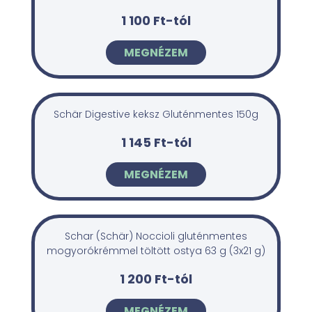
1 100 Ft-tól
MEGNÉZEM
Schär Digestive keksz Gluténmentes 150g
1 145 Ft-tól
MEGNÉZEM
Schar (Schär) Noccioli gluténmentes
mogyorókrémmel töltött ostya 63 g (3x21 g)
1 200 Ft-tól
MEGNÉZEM