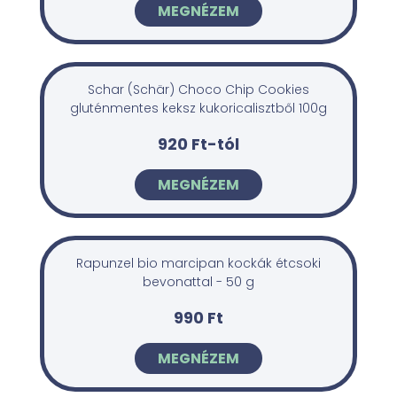
MEGNÉZEM
Schar (Schär) Choco Chip Cookies
gluténmentes keksz kukoricalisztből 100g
920 Ft-tól
MEGNÉZEM
Rapunzel bio marcipan kockák étcsoki
bevonattal - 50 g
990 Ft
MEGNÉZEM