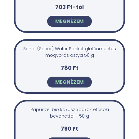
703 Ft-tól
MEGNÉZEM
Schar (Schär) Wafer Pocket gluténmentes
mogyorós ostya 50 g
780 Ft
MEGNÉZEM
Rapunzel bio kókusz kockák étcsoki
bevonattal - 50 g
790 Ft