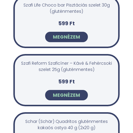
Szafi Life Choco bar Pisztáciás szelet 30g
(gluténmentes)
599 Ft
MEGNÉZEM
Szafi Reform Szaficíner – Kávé & Fehércsoki
szelet 25g (gluténmentes)
599 Ft
MEGNÉZEM
Schar (Schär) Quadritos gluténmentes
kakaós ostya 40 g (2x20 g)