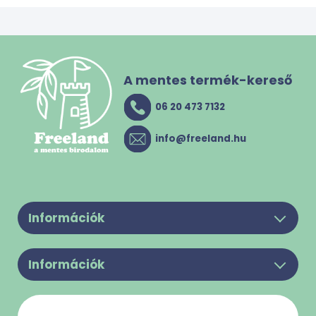
A mentes termék-kereső
06 20 473 7132
info@freeland.hu
Információk
Legyél a partnerünk!
Információk
Felhasználási feltételek
Rólunk
Adatkezelési Tájékoztató
Kapcsolat