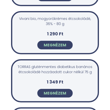
Vivani bio, mogyorókrémes étcsokoládé,
36% - 80 g
1 290 Ft
MEGNÉZEM
TORRAS gluténmentes diabetikus banános
étcsokoládé hozzáadott cukor nélkül 75 g
1 349 Ft
MEGNÉZEM