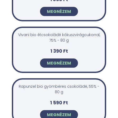
MEGNÉZEM
Vivani bio étcsokoládé kókuszvirágcukorral,
75% - 80 g
1 390 Ft
MEGNÉZEM
Rapunzel bio gyömbéres csokoládé, 55% -
80 g
1 590 Ft
MEGNÉZEM