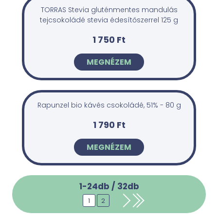
TORRAS Stevia gluténmentes mandulás
tejcsokoládé stevia édesítőszerrel 125 g
1 750 Ft
MEGNÉZEM
Rapunzel bio kávés csokoládé, 51% - 80 g
1 790 Ft
MEGNÉZEM
1-24db /
32
db
1
2