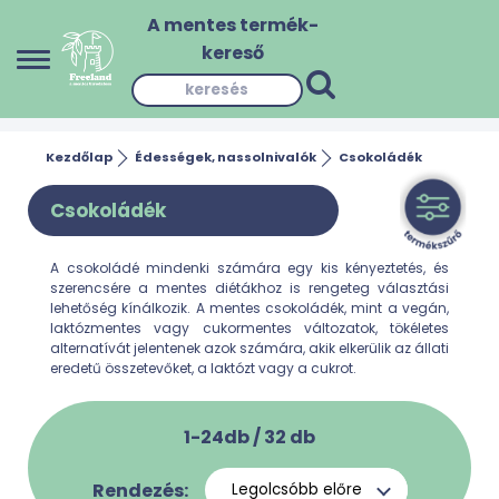
A mentes termék-
kereső
Kezdőlap
Édességek, nassolnivalók
Csokoládék
Csokoládék
A csokoládé mindenki számára egy kis kényeztetés, és
szerencsére a mentes diétákhoz is rengeteg választási
lehetőség kínálkozik. A mentes csokoládék, mint a vegán,
laktózmentes vagy cukormentes változatok, tökéletes
alternatívát jelentenek azok számára, akik elkerülik az állati
eredetű összetevőket, a laktózt vagy a cukrot.
1-24db /
32
db
Rendezés: