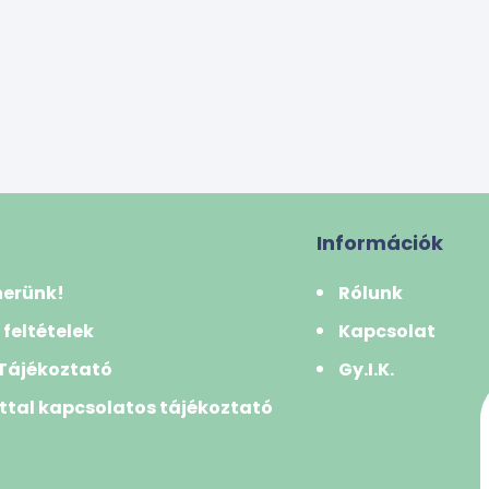
Információk
nerünk!
Rólunk
 feltételek
Kapcsolat
 Tájékoztató
Gy.I.K.
ttal kapcsolatos tájékoztató
k