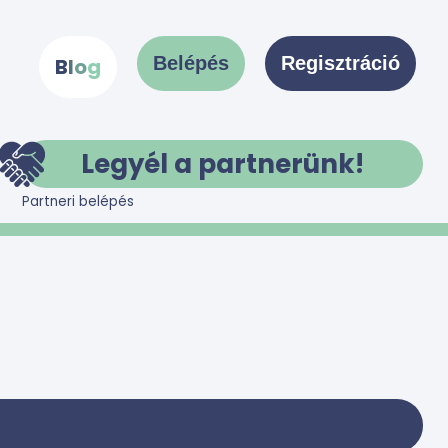
Belépés
Regisztráció
B
l
o
g
Legyél a partnerünk!
Partneri belépés