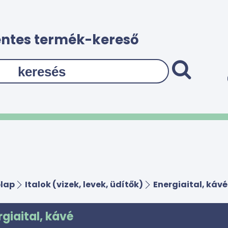
ntes termék-kereső
lap
Italok (vizek, levek, üdítők)
Energiaital, kávé
rgiaital, kávé