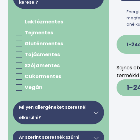
keresel?
Energi
megfel
Laktózmentes
anélkü
Tejmentes
Gluténmentes
1-24
Tojásmentes
Szójamentes
Sajnos e
termékkín
Cukormentes
1-2
Vegán
Milyen allergéneket szeretnél
elkerülni?
Tej, tejkészítmények, tojás
Ár szerint szeretnék szűrni