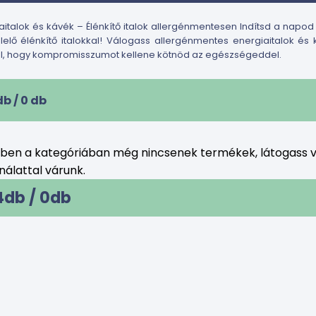
aitalok és kávék – Élénkítő italok allergénmentesen Indítsd a napod
elő élénkítő italokkal! Válogass allergénmentes energiaitalok és
l, hogy kompromisszumot kellene kötnöd az egészségeddel.
db /
0
db
bben a kategóriában még nincsenek termékek, látogass v
álattal várunk.
4db /
0
db