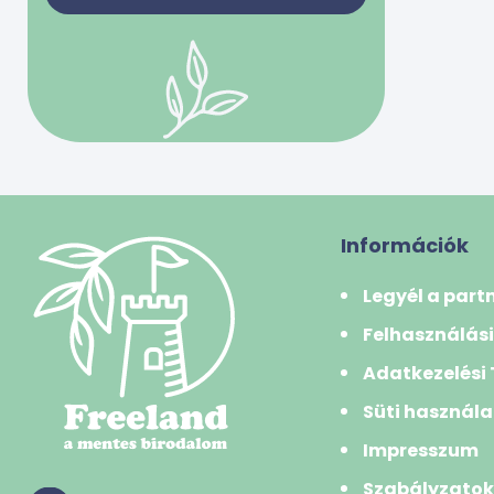
bivalytej
0 Ft
50000 Ft
juhtej
kecsketej
-
tehéntej
tojás
Szűrés
Gabonafélék
búza
Információk
búzadara/gríz
Legyél a part
búzakorpa
Felhasználási
durumbúza
Adatkezelési
hajdina
Süti használa
kukorica
Impresszum
kuszkusz
Szabályzato