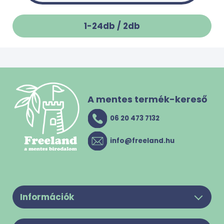
1-24db /
2
db
A mentes termék-kereső
06 20 473 7132
info@freeland.hu
Információk
Legyél a partnerünk!