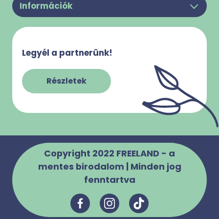
Információk
Felhasználási feltételek
Rólunk
Adatkezelési Tájékoztató
Kapcsolat
Süti használattal kapcsolatos tájékoztató
Legyél a partnerünk!
Gy.I.K.
Impresszum
Szabályzatok
Részletek
Copyright 2022 FREELAND - a
mentes birodalom | Minden jog
fenntartva