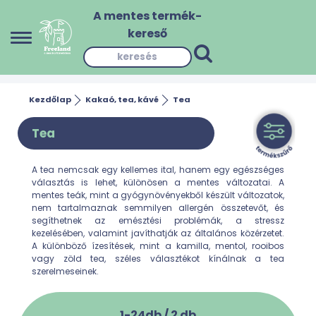
A mentes termék-
kereső
Kezdőlap
Kakaó, tea, kávé
Tea
Tea
A tea nemcsak egy kellemes ital, hanem egy egészséges
választás is lehet, különösen a mentes változatai. A
mentes teák, mint a gyógynövényekből készült változatok,
nem tartalmaznak semmilyen allergén összetevőt, és
segíthetnek az emésztési problémák, a stressz
kezelésében, valamint javíthatják az általános közérzetet.
A különböző ízesítések, mint a kamilla, mentol, rooibos
vagy zöld tea, széles választékot kínálnak a tea
szerelmeseinek.
1-24db /
2
db