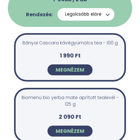
Rendezés:
Bányai Cascara kávégyümölcs tea - 100 g
1 990 Ft
MEGNÉZEM
Biomenü bio yerba mate aprított tealevél -
125 g
2 090 Ft
MEGNÉZEM