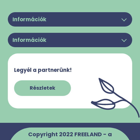
Információk
Legyél a partnerünk!
Információk
Felhasználási feltételek
Rólunk
Adatkezelési Tájékoztató
Kapcsolat
Süti használattal kapcsolatos tájékoztató
Legyél a partnerünk!
Gy.I.K.
Impresszum
Szabályzatok
Részletek
Copyright 2022 FREELAND - a