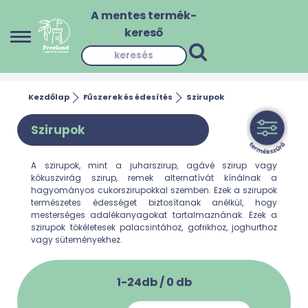
A mentes termék-
kereső
Kezdőlap
Fűszerek és édesítés
Szirupok
Szirupok
A szirupok, mint a juharszirup, agávé szirup vagy
kókuszvirág szirup, remek alternatívát kínálnak a
hagyományos cukorszirupokkal szemben. Ezek a szirupok
természetes édességet biztosítanak anélkül, hogy
mesterséges adalékanyagokat tartalmaznának. Ezek a
szirupok tökéletesek palacsintához, gofrikhoz, joghurthoz
vagy süteményekhez.
1-24db /
0
db