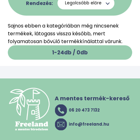
Rendezés:
Sajnos ebben a kategóriában még nincsenek
termékek, látogass vissza később, mert
folyamatosan bővülő termékkínálattal várunk.
1-24db /
0
db
A mentes termék-kereső
06 20 473 7132
info@freeland.hu