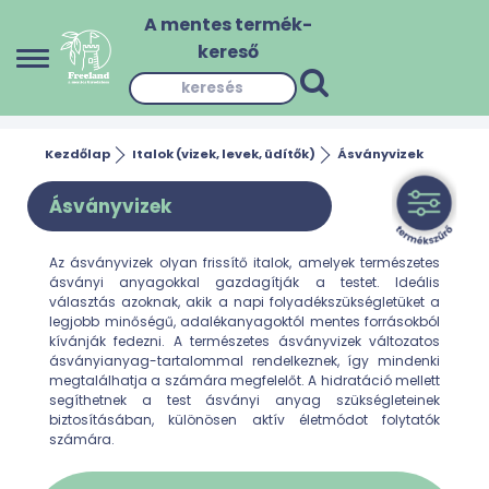
A mentes termék-
kereső
Kezdőlap
Italok (vizek, levek, üdítők)
Ásványvizek
Ásványvizek
Az ásványvizek olyan frissítő italok, amelyek természetes
ásványi anyagokkal gazdagítják a testet. Ideális
választás azoknak, akik a napi folyadékszükségletüket a
legjobb minőségű, adalékanyagoktól mentes forrásokból
kívánják fedezni. A természetes ásványvizek változatos
ásványianyag-tartalommal rendelkeznek, így mindenki
megtalálhatja a számára megfelelőt. A hidratáció mellett
segíthetnek a test ásványi anyag szükségleteinek
biztosításában, különösen aktív életmódot folytatók
számára.