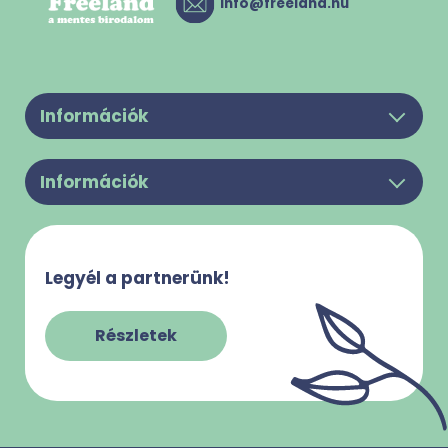
info@freeland.hu
Információk
Legyél a partnerünk!
Információk
Felhasználási feltételek
Rólunk
Adatkezelési Tájékoztató
Kapcsolat
Süti használattal kapcsolatos tájékoztató
Legyél a partnerünk!
Gy.I.K.
Impresszum
Szabályzatok
Részletek