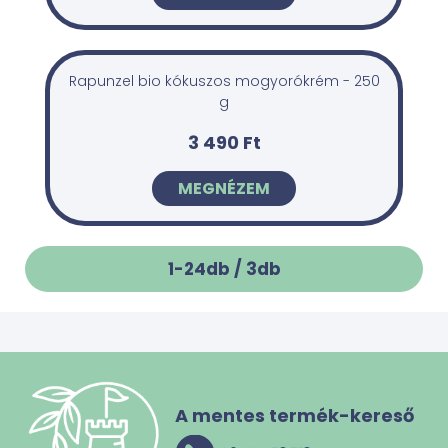
Rapunzel bio kókuszos mogyorókrém - 250
g
3 490 Ft
MEGNÉZEM
1-24db /
3
db
A mentes termék-kereső