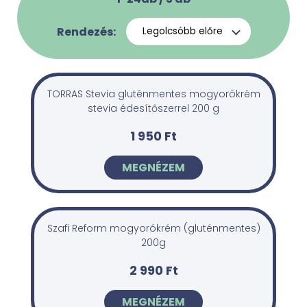
Rendezés:
TORRAS Stevia gluténmentes mogyorókrém
stevia édesítőszerrel 200 g
1 950 Ft
MEGNÉZEM
Szafi Reform mogyorókrém (gluténmentes)
200g
2 990 Ft
MEGNÉZEM