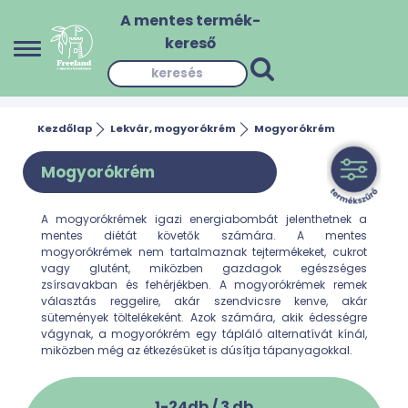
A mentes termék-
kereső
Kezdőlap
Lekvár, mogyorókrém
Mogyorókrém
Mogyorókrém
A mogyorókrémek igazi energiabombát jelenthetnek a
mentes diétát követők számára. A mentes
mogyorókrémek nem tartalmaznak tejtermékeket, cukrot
vagy glutént, miközben gazdagok egészséges
zsírsavakban és fehérjékben. A mogyorókrémek remek
választás reggelire, akár szendvicsre kenve, akár
sütemények töltelékeként. Azok számára, akik édességre
vágynak, a mogyorókrém egy tápláló alternatívát kínál,
miközben még az étkezésüket is dúsítja tápanyagokkal.
1-24db /
3
db