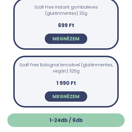
Szafi Free Instant gombaleves
(gluténmentes) 20g
699 Ft
MEGNÉZEM
Szafi Free Bolognai lencsével (gluténmentes,
vegán) 325g
1 990 Ft
MEGNÉZEM
1-24db /
6
db