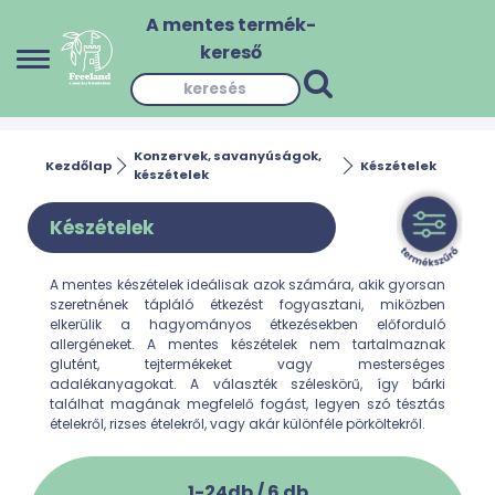
A mentes termék-
kereső
Konzervek, savanyúságok,
Kezdőlap
Készételek
készételek
Készételek
A mentes készételek ideálisak azok számára, akik gyorsan
szeretnének tápláló étkezést fogyasztani, miközben
elkerülik a hagyományos étkezésekben előforduló
allergéneket. A mentes készételek nem tartalmaznak
glutént, tejtermékeket vagy mesterséges
adalékanyagokat. A választék széleskörű, így bárki
találhat magának megfelelő fogást, legyen szó tésztás
ételekről, rizses ételekről, vagy akár különféle pörköltekről.
1-24db /
6
db