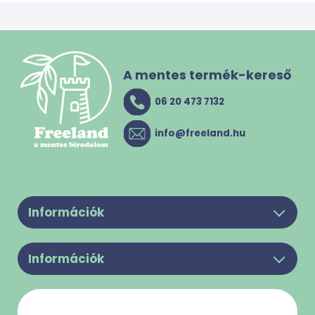
A mentes termék-kereső
06 20 473 7132
info@freeland.hu
Információk
Legyél a partnerünk!
Információk
Felhasználási feltételek
Rólunk
Adatkezelési Tájékoztató
Kapcsolat
Süti használattal kapcsolatos tájékoztató