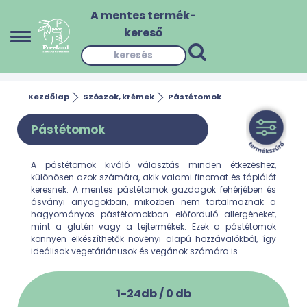
A mentes termék-
kereső
Kezdőlap
Szószok, krémek
Pástétomok
Pástétomok
A pástétomok kiváló választás minden étkezéshez,
különösen azok számára, akik valami finomat és táplálót
keresnek. A mentes pástétomok gazdagok fehérjében és
ásványi anyagokban, miközben nem tartalmaznak a
hagyományos pástétomokban előforduló allergéneket,
mint a glutén vagy a tejtermékek. Ezek a pástétomok
könnyen elkészíthetők növényi alapú hozzávalókból, így
ideálisak vegetáriánusok és vegánok számára is.
1-24db /
0
db