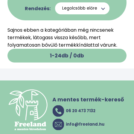
Rendezés:
Sajnos ebben a kategóriában még nincsenek
termékek, látogass vissza később, mert
folyamatosan bővülő termékkínálattal várunk.
1-24db /
0
db
A mentes termék-kereső
06 20 473 7132
info@freeland.hu