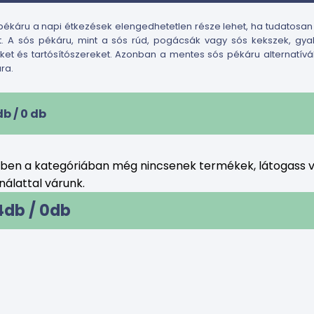
pékáru a napi étkezések elengedhetetlen része lehet, ha tudatosan
t. A sós pékáru, mint a sós rúd, pogácsák vagy sós kekszek, g
őket és tartósítószereket. Azonban a mentes sós pékáru alternatív
ra.
db /
0
db
bben a kategóriában még nincsenek termékek, látogass v
álattal várunk.
4db /
0
db