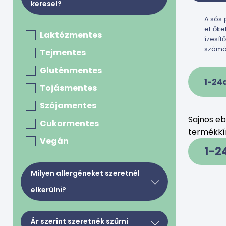
keresel?
A sós 
el őke
Laktózmentes
ízesít
számá
Tejmentes
Gluténmentes
1-24
Tojásmentes
Szójamentes
Sajnos e
Cukormentes
termékkín
Vegán
1-2
Milyen allergéneket szeretnél
elkerülni?
Tej, tejkészítmények, tojás
Ár szerint szeretnék szűrni