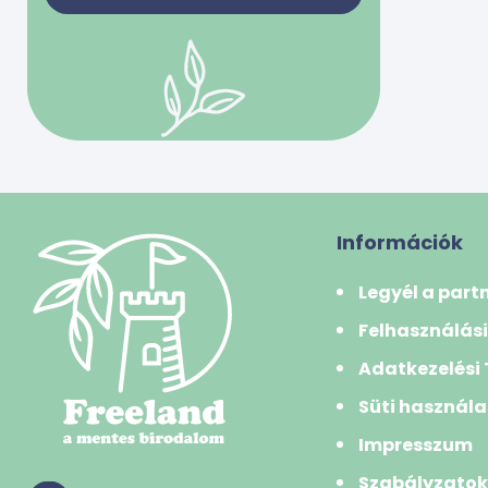
bivalytej
0 Ft
50000 Ft
juhtej
kecsketej
-
tehéntej
tojás
Szűrés
Gabonafélék
búza
Információk
búzadara/gríz
Legyél a part
búzakorpa
Felhasználási
durumbúza
Adatkezelési
hajdina
Süti használa
kukorica
Impresszum
kuszkusz
Szabályzato