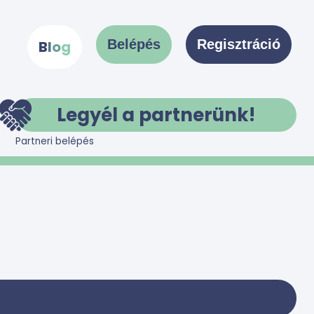
Belépés
Regisztráció
B
l
o
g
Legyél a partnerünk!
Partneri belépés