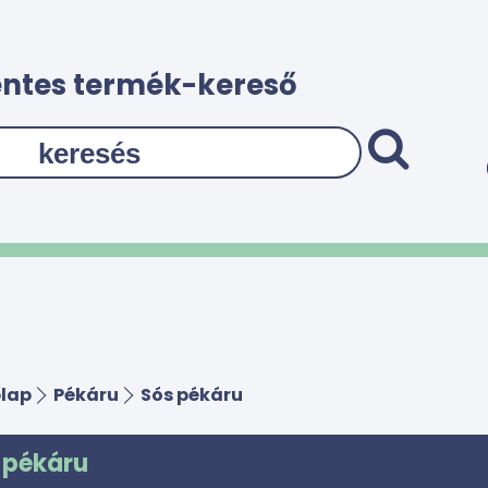
ntes termék-kereső
lap
Pékáru
Sós pékáru
 pékáru