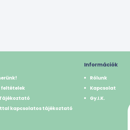
Információk
nerünk!
Rólunk
 feltételek
Kapcsolat
 Tájékoztató
Gy.I.K.
ttal kapcsolatos tájékoztató
k