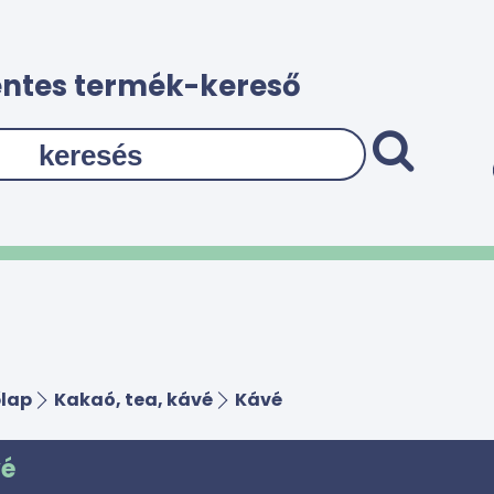
ntes termék-kereső
lap
Kakaó, tea, kávé
Kávé
é