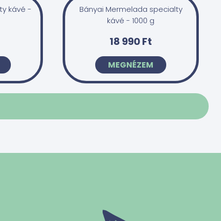
ty kávé -
Bányai Mermelada specialty
kávé - 1000 g
18 990 Ft
MEGNÉZEM