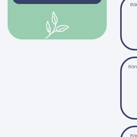
bivalytej
Bá
0 Ft
50000 Ft
juhtej
kecsketej
-
tehéntej
tojás
Szűrés
Gabonafélék
Bán
búza
búzadara/gríz
búzakorpa
durumbúza
hajdina
kukorica
kuszkusz
Bá