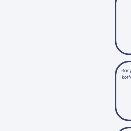
köles
lenmag
maláta
pohánka
quinoa
rizs
rozsliszt
Bány
tönkölybúza
koff
zab
árpa
Olajos magvak
dió
fenyőmag