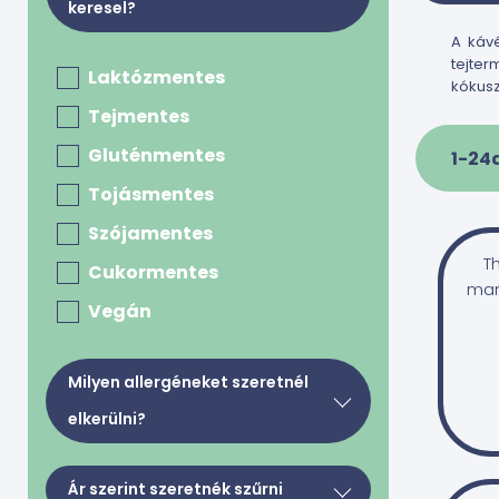
keresel?
A káv
tejter
Laktózmentes
kókusz
Tejmentes
Gluténmentes
1-24
Tojásmentes
Szójamentes
T
Cukormentes
man
Vegán
Milyen allergéneket szeretnél
elkerülni?
Tej, tejkészítmények, tojás
Ár szerint szeretnék szűrni