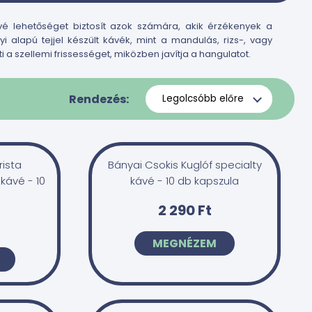
é lehetőséget biztosít azok számára, akik érzékenyek a
alapú tejjel készült kávék, mint a mandulás, rizs-, vagy
 a szellemi frissességet, miközben javítja a hangulatot.
Rendezés:
rista
Bányai Csokis Kuglóf specialty
kávé - 10
kávé - 10 db kapszula
2 290 Ft
MEGNÉZEM