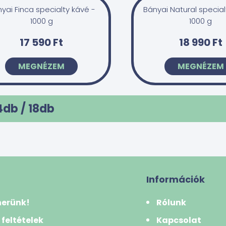
yai Finca specialty kávé -
Bányai Natural special
1000 g
1000 g
17 590 Ft
18 990 Ft
MEGNÉZEM
MEGNÉZEM
4db /
18
db
Információk
nerünk!
Rólunk
 feltételek
Kapcsolat