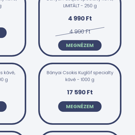
g
LIMITÁLT - 250 g
4 990 Ft
4 990 Ft
MEGNÉZEM
s kávé,
Bányai Csokis Kuglóf specialty
00 g
kávé - 1000 g
17 590 Ft
MEGNÉZEM