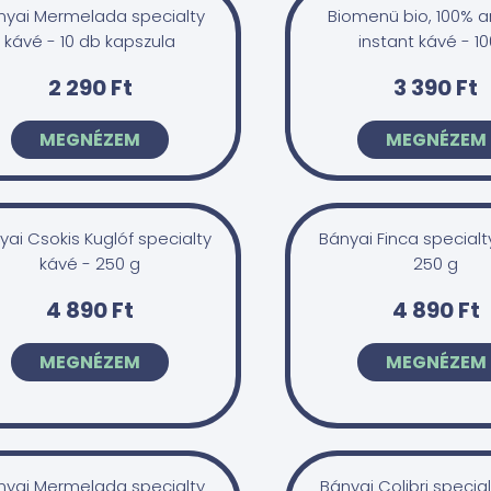
nyai Mermelada specialty
Biomenü bio, 100% a
kávé - 10 db kapszula
instant kávé - 10
2 290 Ft
3 390 Ft
MEGNÉZEM
MEGNÉZEM
yai Csokis Kuglóf specialty
Bányai Finca specialt
kávé - 250 g
250 g
4 890 Ft
4 890 Ft
MEGNÉZEM
MEGNÉZEM
nyai Mermelada specialty
Bányai Colibri special