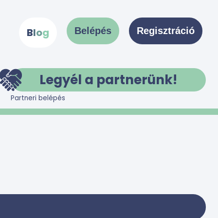
Belépés
Regisztráció
B
l
o
g
Legyél a partnerünk!
Partneri belépés