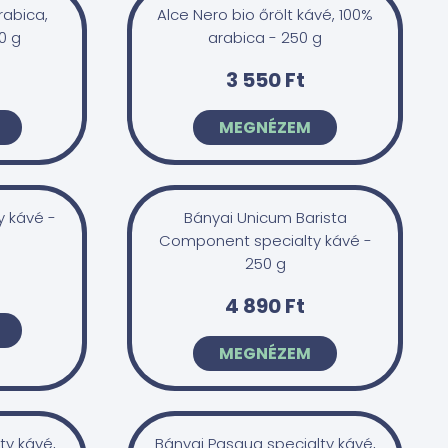
rabica,
Alce Nero bio őrölt kávé, 100%
0 g
arabica - 250 g
3 550 Ft
MEGNÉZEM
y kávé -
Bányai Unicum Barista
Component specialty kávé -
250 g
4 890 Ft
MEGNÉZEM
ty kávé,
Bányai Pasqua specialty kávé,