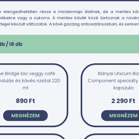
é elengedhetetlen része a mindennapi életnek, de a mentes káv
mékekre vagy a cukorra. A mentes kávék közé tartoznak a növényi 
tejjel készült változatok. A kávé gazdag antioxidánsokban, és serkenti
db /
18
db
he Bridge bio veggy café
Bányai Unicum Ba
dulás és kávés rizsital 220
Component specialty 
ml
kapszula
890 Ft
2 290 Ft
MEGNÉZEM
MEGNÉZEM