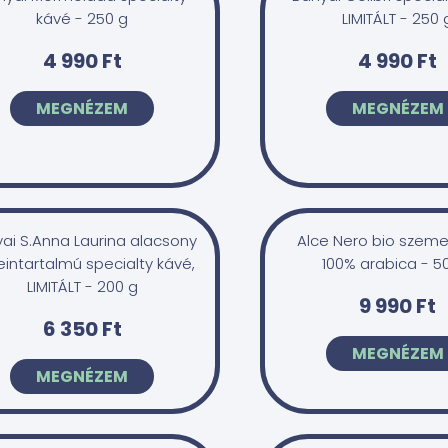
kávé - 250 g
LIMITÁLT - 250 
4 990 Ft
4 990 Ft
MEGNÉZEM
MEGNÉZEM
ai S.Anna Laurina alacsony
Alce Nero bio szeme
eintartalmú specialty kávé,
100% arabica - 5
LIMITÁLT - 200 g
9 990 Ft
6 350 Ft
MEGNÉZEM
MEGNÉZEM