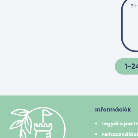
Bán
földimogyoró
kesudió
kókusz
makadámdió
mandula
mogyoró
1-2
paradió
pisztácia
tigrisdió/földimandula
Zöldségfélék
Információk
amarantusz(disznóparéj)
Legyél a part
articsóka
Felhasználási
borsó