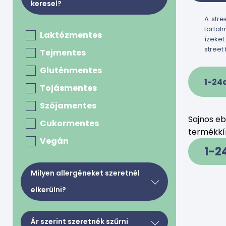
keresel?
A stre
tartal
Laktózmentes
ízeket
street
Tejmentes
Gluténmentes
1-24
Tojásmentes
Szójamentes
Sajnos e
Cukormentes
termékkín
Vegán
1-2
Milyen allergéneket szeretnél
elkerülni?
Tej, tejkészítmények, tojás
Ár szerint szeretnék szűrni