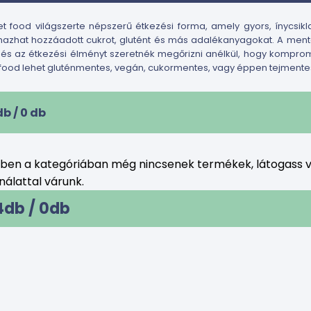
et food világszerte népszerű étkezési forma, amely gyors, ínycsik
mazhat hozzáadott cukrot, glutént és más adalékanyagokat. A mente
 és az étkezési élményt szeretnék megőrizni anélkül, hogy kompro
 food lehet gluténmentes, vegán, cukormentes, vagy éppen tejmentes
db /
0
db
bben a kategóriában még nincsenek termékek, látogass v
álattal várunk.
4db /
0
db