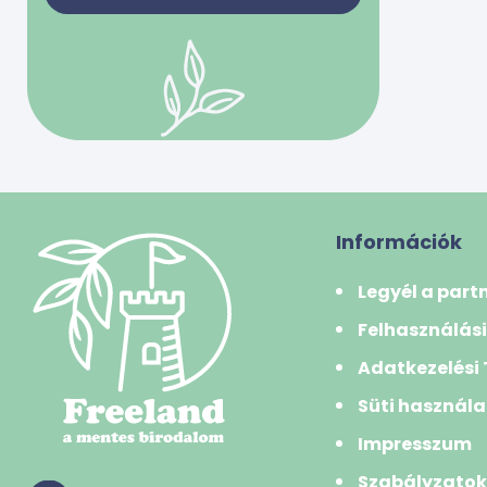
bivalytej
0 Ft
50000 Ft
juhtej
kecsketej
-
tehéntej
tojás
Szűrés
Gabonafélék
búza
Információk
búzadara/gríz
Legyél a part
búzakorpa
Felhasználási
durumbúza
Adatkezelési
hajdina
Süti használa
kukorica
Impresszum
kuszkusz
Szabályzato