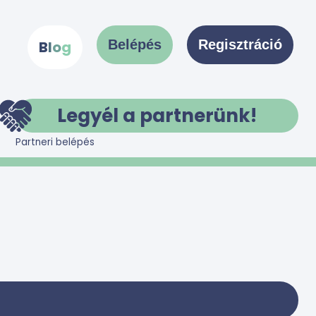
Belépés
Regisztráció
B
l
o
g
Legyél a partnerünk!
Partneri belépés