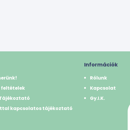
Információk
nerünk!
Rólunk
 feltételek
Kapcsolat
 Tájékoztató
Gy.I.K.
ttal kapcsolatos tájékoztató
k