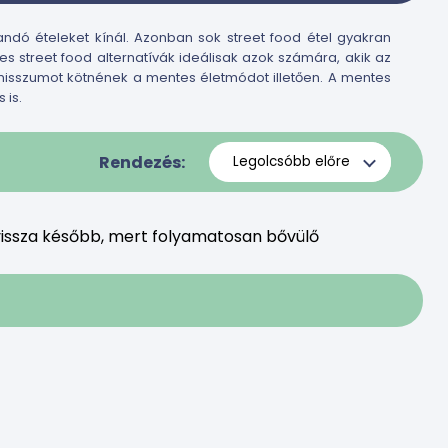
landó ételeket kínál. Azonban sok street food étel gyakran
s street food alternatívák ideálisak azok számára, akik az
misszumot kötnének a mentes életmódot illetően. A mentes
 is.
Rendezés:
issza később, mert folyamatosan bővülő