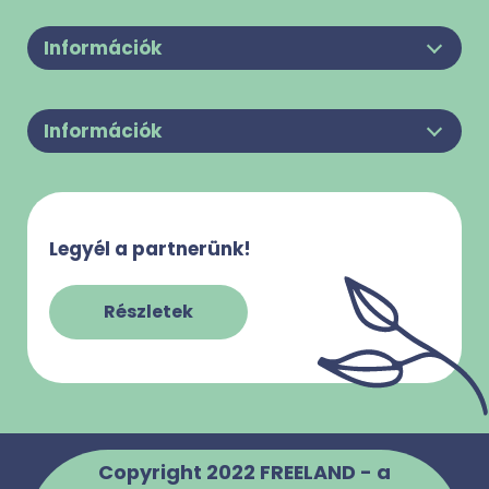
Információk
Legyél a partnerünk!
Felhasználási feltételek
Információk
Adatkezelési Tájékoztató
Rólunk
Süti használattal kapcsolatos tájékoztató
Kapcsolat
Impresszum
Gy.I.K.
Legyél a partnerünk!
Szabályzatok
Részletek
Copyright 2022 FREELAND - a