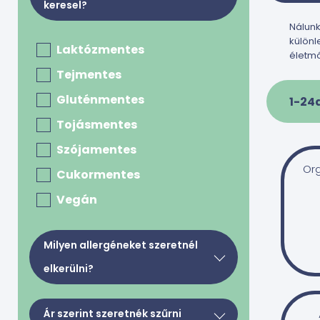
keresel?
Nálunk
különl
Laktózmentes
életm
Tejmentes
Gluténmentes
1-24
Tojásmentes
Szójamentes
Or
Cukormentes
Vegán
Milyen allergéneket szeretnél
elkerülni?
Tej, tejkészítmények, tojás
Ár szerint szeretnék szűrni