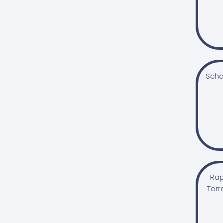
köles
lenmag
maláta
pohánka
Scha
quinoa
rizs
rozsliszt
tönkölybúza
zab
árpa
Rap
Olajos magvak
Torr
dió
fenyőmag