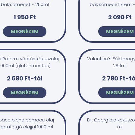
balzsamecet - 250ml
balzsamecet krém -
1 950 Ft
2 090 Ft
MEGNÉZEM
MEGNÉZEM
i Reform vödrös kókuszolaj
Valentine's Földimogy
1000ml (gluténmentes)
250ml
2 690 Ft-tól
2 790 Ft-tó
MEGNÉZEM
MEGNÉZEM
baco blend pomace olaj
Dr. Goerg bio kókuszo
apraforgó olajjal 1000 ml
ml