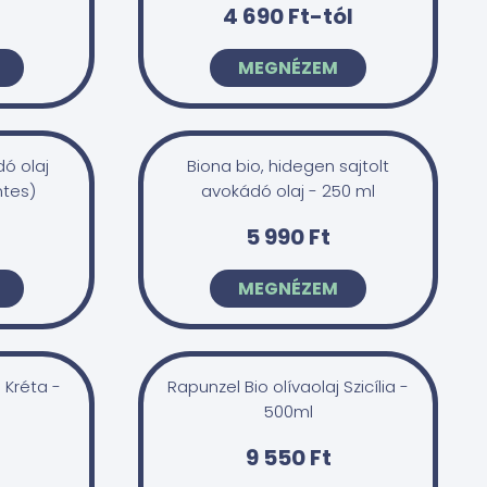
4 690 Ft-tól
MEGNÉZEM
ó olaj
Biona bio, hidegen sajtolt
tes)
avokádó olaj - 250 ml
5 990 Ft
MEGNÉZEM
 Kréta -
Rapunzel Bio olívaolaj Szicília -
500ml
9 550 Ft