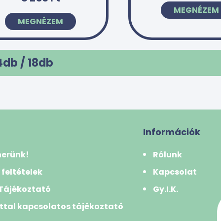
MEGNÉZEM
MEGNÉZEM
4db /
18
db
Információk
nerünk!
Rólunk
 feltételek
Kapcsolat
 Tájékoztató
Gy.I.K.
ttal kapcsolatos tájékoztató