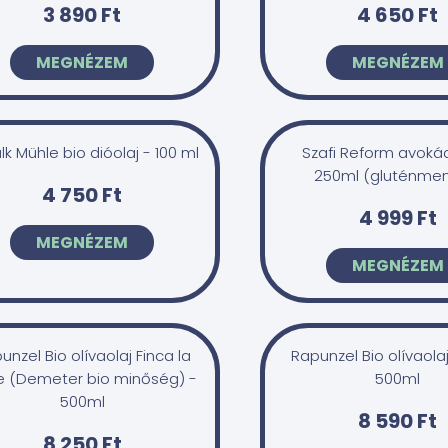
3 890 Ft
4 650 Ft
MEGNÉZEM
MEGNÉZEM
lk Mühle bio dióolaj - 100 ml
Szafi Reform avokád
250ml (gluténmen
4 750 Ft
4 999 Ft
MEGNÉZEM
MEGNÉZEM
unzel Bio olívaolaj Finca la
Rapunzel Bio olívaolaj
e (Demeter bio minőség) -
500ml
500ml
8 590 Ft
8 250 Ft