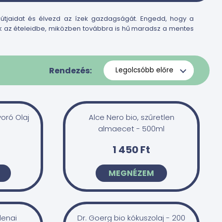
 útjaidat és élvezd az ízek gazdagságát. Engedd, hogy a
ak az ételeidbe, miközben továbbra is hű maradsz a mentes
Rendezés:
oró Olaj
Alce Nero bio, szűretlen
almaecet - 500ml
1 450 Ft
MEGNÉZEM
denai
Dr. Goerg bio kókuszolaj - 200