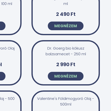
 100 ml
ml
2 490 Ft
MEGNÉZEM
oró Olaj
Dr. Goerg bio kókusz
balzsamecet - 250 ml
l
2 990 Ft
MEGNÉZEM
laj - 500
Valentine's Földimogyoró Olaj -
500ml