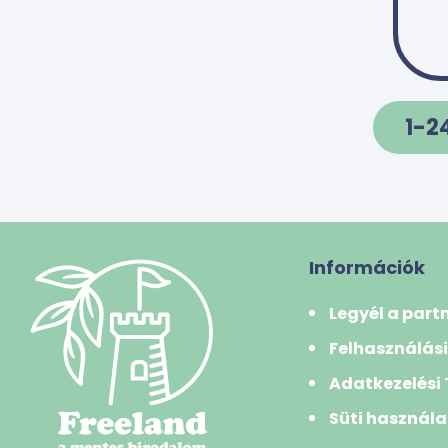
földimogyoró
kesudió
kókusz
1-2
makadámdió
mandula
mogyoró
paradió
Információk
pisztácia
tigrisdió/földimandula
Legyél a part
Zöldségfélék
Felhasználási
amarantusz(disznóparéj)
Adatkezelési
articsóka
Süti használa
borsó