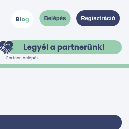
Belépés
Regisztráció
B
l
o
g
Legyél a partnerünk!
Partneri belépés