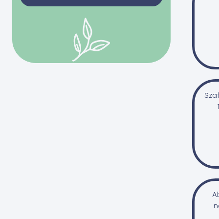
bivalytej
0 Ft
50000 Ft
juhtej
kecsketej
-
tehéntej
tojás
Szűrés
Gabonafélék
Szaf
búza
búzadara/gríz
búzakorpa
durumbúza
hajdina
kukorica
A
n
kuszkusz