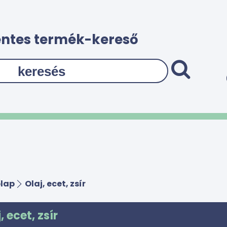
ntes termék-kereső
lap
Olaj, ecet, zsír
, ecet, zsír