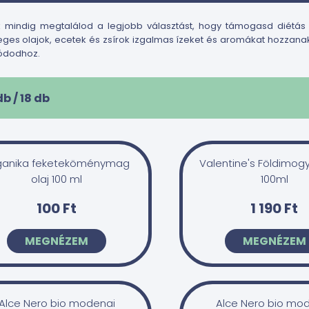
 mindig megtalálod a legjobb választást, hogy támogasd diétás
eges olajok, ecetek és zsírok izgalmas ízeket és aromákat hozzan
ódodhoz.
db /
18
db
ganika feketeköménymag
Valentine's Földimogy
olaj 100 ml
100ml
100 Ft
1 190 Ft
MEGNÉZEM
MEGNÉZEM
Alce Nero bio modenai
Alce Nero bio mo