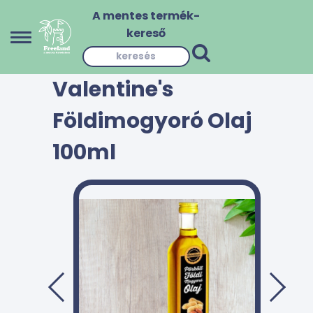
A mentes termék-
kereső
Valentine's
Földimogyoró Olaj
100ml