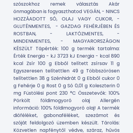
szószokhoz remek választás Akár
önmagában is fogyaszthatod VEGÁN, - NINCS
HOZZÁADOTT SÓ, OLAJ VAGY CUKOR, -
GLUTÉNMENTES, - GAZDAG FEHÉRJÉBEN ÉS
ROSTBAN, - LAKTÓZMENTES, -
MINDENMENTES, - MAGYARORSZÁGON
KÉSZÜLT Tápérték: 100 g termék tartalma:
Érték Energia - kJ 3723 kJ Energia - kcal 890
kcal Zsír 100 g Ebből telített zsírsav 11 g
Egyszeresen telítettlen 49 g Többszörösen
telítettlen 38 g Szénhidrát 0 g Ebből cukor 0
g Fehérje 0 g Rost 0 g Só 0,01 g Koleszterin 0
mg Füstölési pont 230 °C Összetevők: 100%
Pörkölt földimogyoró olaj Allergén
információ: 100% földimogyoró olaj! A termék
dióféléket, gabonaféléket, szezámot és
szóját feldolgozó üzemben készült. Tárolás:
Közvetlen napfénytől védve, száraz, hűvös