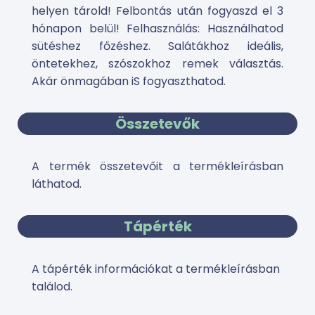
helyen tárold! Felbontás után fogyaszd el 3
hónapon belül! Felhasználás: Használhatod
sütéshez főzéshez. Salátákhoz ideális,
öntetekhez, szószokhoz remek választás.
Akár önmagában iS fogyaszthatod.
Összetevők
A termék összetevőit a termékleírásban
láthatod.
Tápérték
A tápérték információkat a termékleírásban
találod.