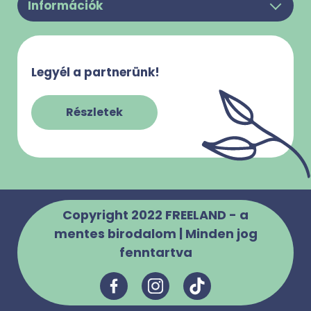
Információk
Felhasználási feltételek
Rólunk
Adatkezelési Tájékoztató
Kapcsolat
Süti használattal kapcsolatos tájékoztató
Legyél a partnerünk!
Gy.I.K.
Impresszum
Szabályzatok
Részletek
Copyright 2022 FREELAND - a
mentes birodalom | Minden jog
fenntartva