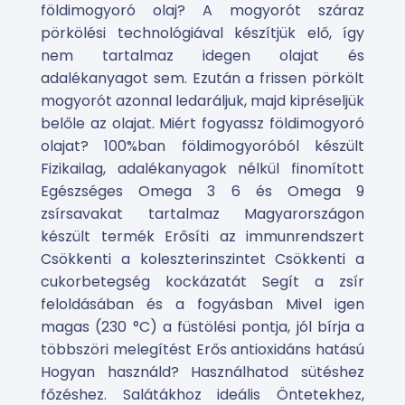
földimogyoró olaj? A mogyorót száraz
pörkölési technológiával készítjük elő, így
nem tartalmaz idegen olajat és
adalékanyagot sem. Ezután a frissen pörkölt
mogyorót azonnal ledaráljuk, majd kipréseljük
belőle az olajat. Miért fogyassz földimogyoró
olajat? 100%ban földimogyoróból készült
Fizikailag, adalékanyagok nélkül finomított
Egészséges Omega 3 6 és Omega 9
zsírsavakat tartalmaz Magyarországon
készült termék Erősíti az immunrendszert
Csökkenti a koleszterinszintet Csökkenti a
cukorbetegség kockázatát Segít a zsír
feloldásában és a fogyásban Mivel igen
magas (230 °C) a füstölési pontja, jól bírja a
többszöri melegítést Erős antioxidáns hatású
Hogyan használd? Használhatod sütéshez
főzéshez. Salátákhoz ideális Öntetekhez,