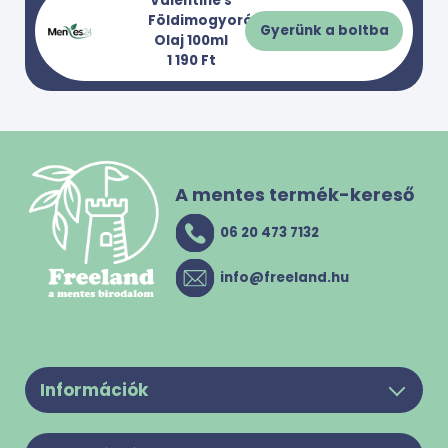
Valentine's
Földimogyoró
Gyerünk a boltba
Olaj 100ml
1 190 Ft
A mentes termék-kereső
06 20 473 7132
info@freeland.hu
Információk
Legyél a partnerünk!