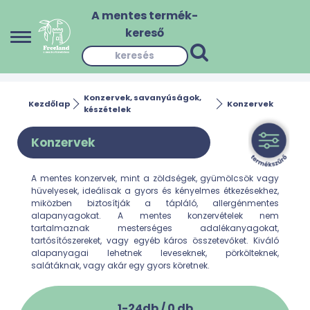
A mentes termék-
kereső
Konzervek, savanyúságok,
Kezdőlap
Konzervek
készételek
Konzervek
A mentes konzervek, mint a zöldségek, gyümölcsök vagy
hüvelyesek, ideálisak a gyors és kényelmes étkezésekhez,
miközben biztosítják a tápláló, allergénmentes
alapanyagokat. A mentes konzervételek nem
tartalmaznak mesterséges adalékanyagokat,
tartósítószereket, vagy egyéb káros összetevőket. Kiváló
alapanyagai lehetnek leveseknek, pörkölteknek,
salátáknak, vagy akár egy gyors köretnek.
1-24db /
0
db