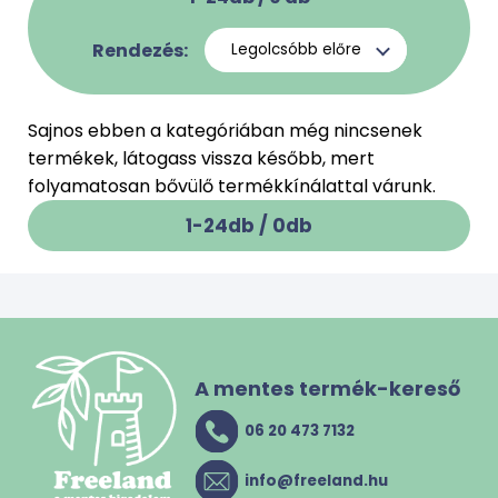
Rendezés:
Sajnos ebben a kategóriában még nincsenek
termékek, látogass vissza később, mert
folyamatosan bővülő termékkínálattal várunk.
1-24db /
0
db
A mentes termék-kereső
06 20 473 7132
info@freeland.hu