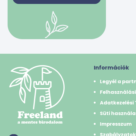
bivalytej
0 Ft
50000 Ft
juhtej
kecsketej
-
tehéntej
tojás
Szűrés
Gabonafélék
búza
Információk
búzadara/gríz
Legyél a part
búzakorpa
Felhasználási
durumbúza
Adatkezelési
hajdina
Süti használa
kukorica
Impresszum
kuszkusz
Szabályzato