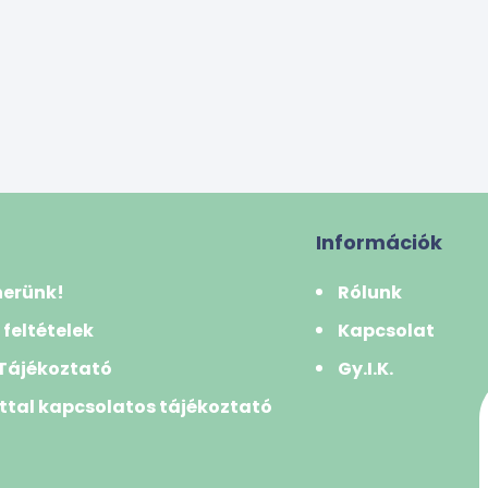
Információk
nerünk!
Rólunk
 feltételek
Kapcsolat
 Tájékoztató
Gy.I.K.
ttal kapcsolatos tájékoztató
k