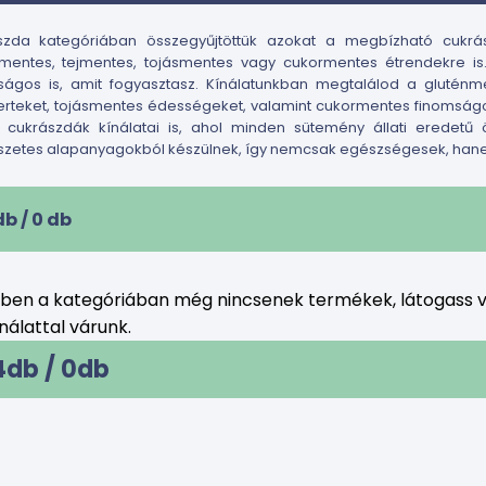
szda kategóriában összegyűjtöttük azokat a megbízható cukrá
nmentes, tejmentes, tojásmentes vagy cukormentes étrendekre is
ságos is, amit fogyasztasz. Kínálatunkban megtalálod a gluténm
rteket, tojásmentes édességeket, valamint cukormentes finomságok
 cukrászdák kínálatai is, ahol minden sütemény állati eredetű
zetes alapanyagokból készülnek, így nemcsak egészségesek, hane
db /
0
db
bben a kategóriában még nincsenek termékek, látogass v
álattal várunk.
4db /
0
db