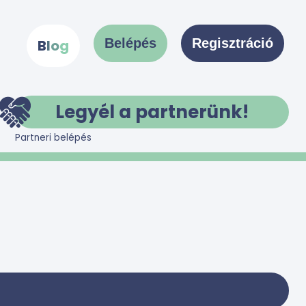
Belépés
Regisztráció
B
l
o
g
Legyél a partnerünk!
Partneri belépés