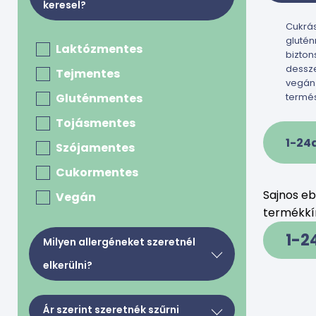
keresel?
Cukrá
gluté
Laktózmentes
bizton
dessze
Tejmentes
vegán
Gluténmentes
termés
Tojásmentes
1-24
Szójamentes
Cukormentes
Sajnos e
Vegán
termékkín
1-2
Milyen allergéneket szeretnél
elkerülni?
Tej, tejkészítmények, tojás
Ár szerint szeretnék szűrni