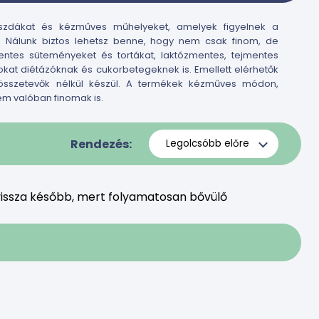
szdákat és kézműves műhelyeket, amelyek figyelnek a
. Nálunk biztos lehetsz benne, hogy nem csak finom, de
entes süteményeket és tortákat, laktózmentes, tejmentes
at diétázóknak és cukorbetegeknek is. Emellett elérhetők
 összetevők nélkül készül. A termékek kézműves módon,
m valóban finomak is.
Rendezés:
issza később, mert folyamatosan bővülő