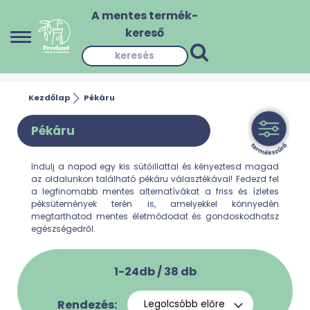
A mentes termék-
kereső
Kezdőlap
Pékáru
Pékáru
Indulj a napod egy kis sütőillattal és kényeztesd magad
az oldalunkon található pékáru választékával! Fedezd fel
a legfinomabb mentes alternatívákat a friss és ízletes
péksütemények terén is, amelyekkel könnyedén
megtarthatod mentes életmódodat és gondoskodhatsz
egészségedről.
1-24db /
38
db
Rendezés: