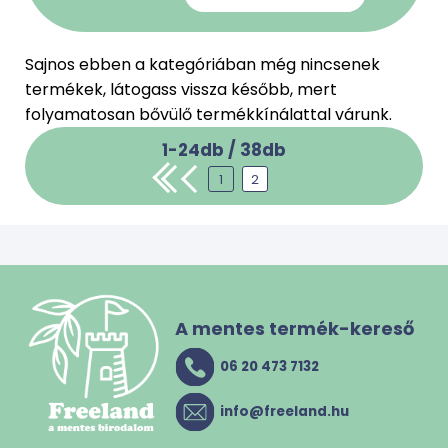
Sajnos ebben a kategóriában még nincsenek
termékek, látogass vissza később, mert
folyamatosan bővülő termékkínálattal várunk.
1-24db /
38
db
1
2
A mentes termék-kereső
06 20 473 7132
info@freeland.hu