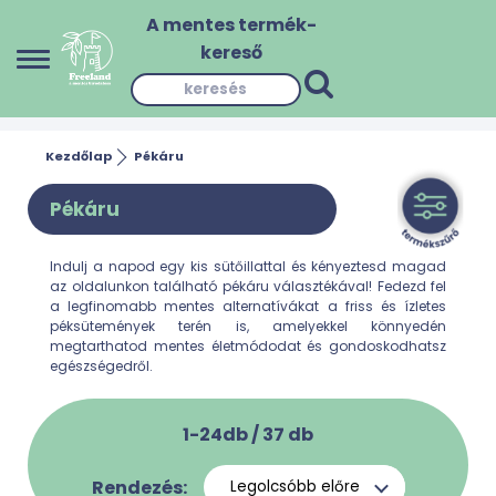
A mentes termék-
kereső
Kezdőlap
Pékáru
Pékáru
Indulj a napod egy kis sütőillattal és kényeztesd magad
az oldalunkon található pékáru választékával! Fedezd fel
a legfinomabb mentes alternatívákat a friss és ízletes
péksütemények terén is, amelyekkel könnyedén
megtarthatod mentes életmódodat és gondoskodhatsz
egészségedről.
1-24db /
37
db
Rendezés: