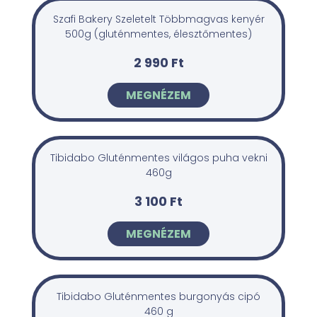
Szafi Bakery Szeletelt Többmagvas kenyér
500g (gluténmentes, élesztőmentes)
2 990 Ft
MEGNÉZEM
Tibidabo Gluténmentes világos puha vekni
460g
3 100 Ft
MEGNÉZEM
Tibidabo Gluténmentes burgonyás cipó
460 g