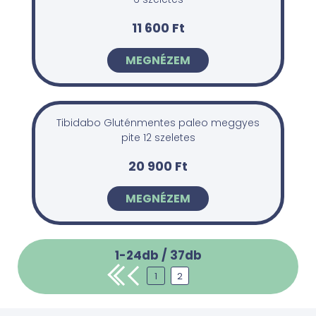
11 600 Ft
MEGNÉZEM
Tibidabo Gluténmentes paleo meggyes
pite 12 szeletes
20 900 Ft
MEGNÉZEM
1-24db /
37
db
1
2