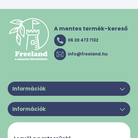
A mentes termék-kereső
06 20 473 7132
info@freeland.hu
Információk
Legyél a partnerünk!
Információk
Felhasználási feltételek
Rólunk
Adatkezelési Tájékoztató
Kapcsolat
Süti használattal kapcsolatos tájékoztató