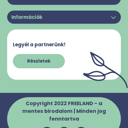
Legyél a partnerünk!
Információk
Felhasználási feltételek
Rólunk
Adatkezelési Tájékoztató
Kapcsolat
Süti használattal kapcsolatos tájékoztató
Legyél a partnerünk!
Gy.I.K.
Impresszum
Szabályzatok
Részletek
Copyright 2022 FREELAND - a
mentes birodalom | Minden jog
fenntartva