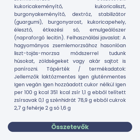
kukoricakeményítő, kukoricaliszt,
burgonyakeményítő, dextróz, stabilizátor
(guargumi), burgonyarost, kukoricapehely,
élesztő, étkezési só, emulgeálószer
(napraforgó lecitin). Felhasználási javaslat: A
hagyományos zsemlemorzsához hasonlóan
liszt-tojás-morzsa módszerrel tudunk
húsokat, zöldségeket vagy akár sajtot is
panírozni. Tápérték / termékadatok:
Jellemzők laktózmentes Igen gluténmentes
Igen vegán Igen hozzáadott cukor nélkül Igen
per 100 g kcal 351 kcal zsír 1,1 g ebből telített
zsírsavak 0,1 g szénhidrát 78,9 g ebből cukrok
2,7 g fehérje 2 g só 1,6 g
Összetevők