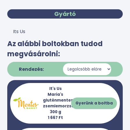
Gyártó
Its Us
Az alábbi boltokban tudod
megvásárolni:
Rendezés:
It's Us
Maria's
gluténmentes
Gyerünk a boltba
zsemlemorzsa
300 g
1 667 Ft