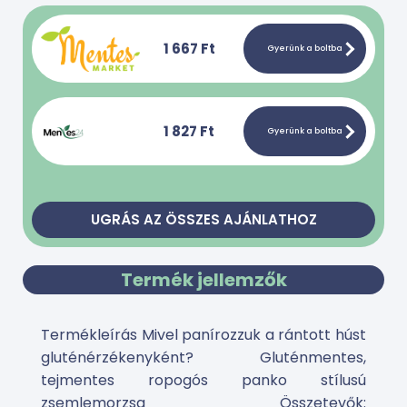
1 667 Ft
Gyerünk a boltba
1 827 Ft
Gyerünk a boltba
UGRÁS AZ ÖSSZES AJÁNLATHOZ
Termék jellemzők
Termékleírás Mivel panírozzuk a rántott húst
gluténérzékenyként? Gluténmentes,
tejmentes ropogós panko stílusú
zsemlemorzsa Összetevők: