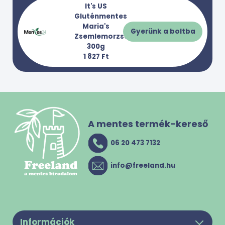
It's US
Gluténmentes
Maria's
Gyerünk a boltba
Zsemlemorzsa
300g
1 827 Ft
A mentes termék-kereső
06 20 473 7132
info@freeland.hu
Információk