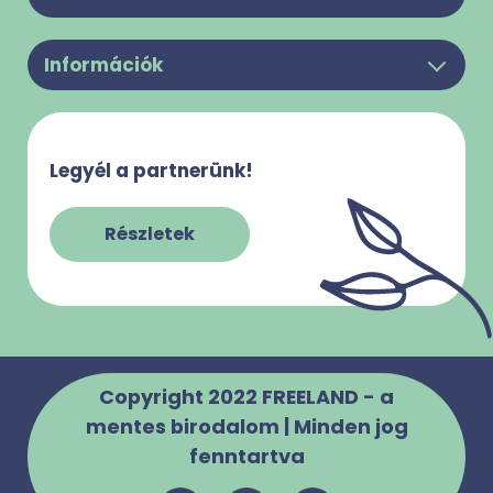
Legyél a partnerünk!
Információk
Felhasználási feltételek
Rólunk
Adatkezelési Tájékoztató
Kapcsolat
Süti használattal kapcsolatos tájékoztató
Legyél a partnerünk!
Gy.I.K.
Impresszum
Szabályzatok
Részletek
Copyright 2022 FREELAND - a
mentes birodalom | Minden jog
fenntartva