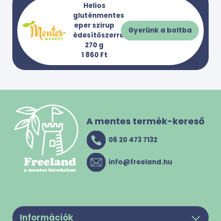
Helios
gluténmentes
eper szirup
Gyerünk a boltba
édesítőszerrel
270 g
1 860 Ft
A mentes termék-kereső
06 20 473 7132
info@freeland.hu
Információk