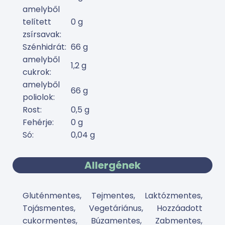
amelyből
telített
0 g
zsírsavak:
Szénhidrát:
66 g
amelyből
1,2 g
cukrok:
amelyből
66 g
poliolok:
Rost:
0,5 g
Fehérje:
0 g
Só:
0,04 g
Allergének
Gluténmentes, Tejmentes, Laktózmentes,
Tojásmentes, Vegetáriánus, Hozzáadott
cukormentes, Búzamentes, Zabmentes,