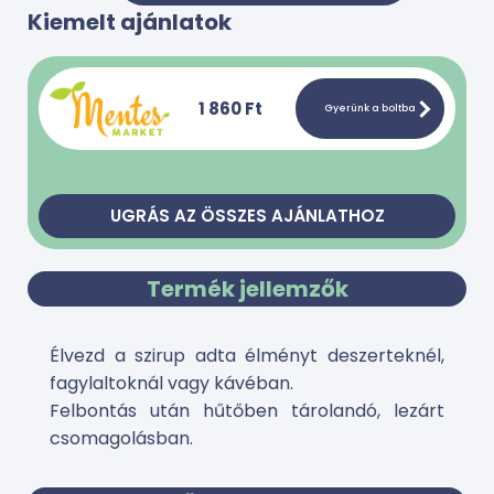
Kiemelt ajánlatok
1 860 Ft
Gyerünk a boltba
UGRÁS AZ ÖSSZES AJÁNLATHOZ
Termék jellemzők
Élvezd a szirup adta élményt deszerteknél,
fagylaltoknál vagy kávéban.
Felbontás után hűtőben tárolandó, lezárt
csomagolásban.