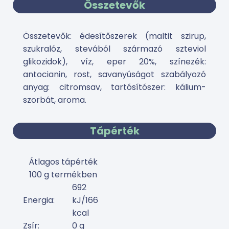
Összetevők
Összetevők: édesítőszerek (maltit szirup,
szukralóz, stevából származó szteviol
glikozidok), víz, eper 20%, színezék:
antocianin, rost, savanyúságot szabályozó
anyag: citromsav, tartósítószer: kálium-
szorbát, aroma.
Tápérték
Átlagos tápérték
100 g termékben
692
Energia:
kJ/166
kcal
Zsír:
0 g