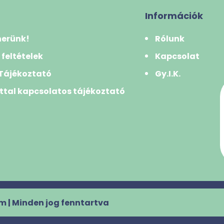
Információk
nerünk!
Rólunk
 feltételek
Kapcsolat
 Tájékoztató
Gy.I.K.
ttal kapcsolatos tájékoztató
k
m | Minden jog fenntartva