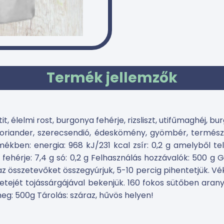
Termék jellemzők
t, élelmi rost, burgonya fehérje, rizsliszt, utifűmaghéj, 
 koriander, szerecsendió, édeskömény, gyömbér, termés
n: energia: 968 kJ/231 kcal zsír: 0,2 g amelyből telít
 g fehérje: 7,4 g só: 0,2 g Felhasználás hozzávalók: 500 
z összetevőket összegyúrjuk, 5-10 percig pihentetjük. Véko
etejét tojássárgájával bekenjük. 160 fokos sütőben arany
g: 500g Tárolás: száraz, hűvös helyen!