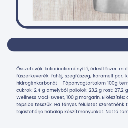
Összetevők: kukoricakeményítő, édesítőszer: malti
fűszerkeverék: fahéj, szegfűszeg, karamell por,
hidrogénkarbonát Tápanyagtartalom 100g termékbe
cukrok: 2,4 g amelyből poliolok: 23,2 g rost: 27,2
Wellness Maci-sweet, 100 g margarin, Elkészítés: a
tepsibe tesszük. Ha fényes felületet szeretnénk t
tojásfehérje habalap készítményünket. Nettó töme