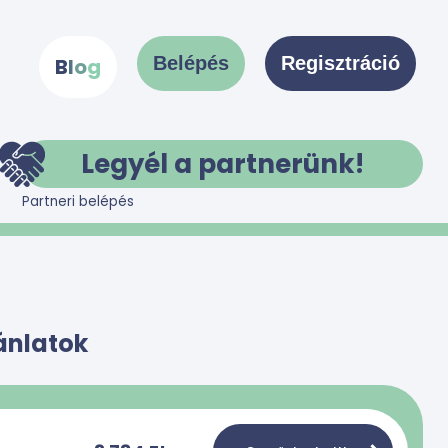
Belépés
Regisztráció
B
l
o
g
Legyél a partnerünk!
Partneri belépés
ánlatok