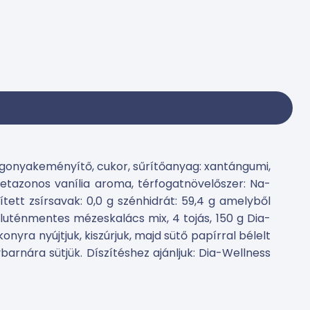
burgonyakeményítő, cukor, sűrítőanyag: xantángumi,
zetazonos vanília aroma, térfogatnövelőszer: Na-
ett zsírsavak: 0,0 g szénhidrát: 59,4 g amelyből
g Gluténmentes mézeskalács mix, 4 tojás, 150 g Dia-
nyra nyújtjuk, kiszúrjuk, majd sütő papírral bélelt
barnára sütjük. Díszítéshez ajánljuk: Dia-Wellness