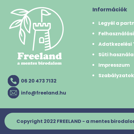
Információk
Legyél a part
Felhasználási
Adatkezelési
Süti használa
Impresszum
Szabályzato
06 20 473 7132
info@freeland.hu
Copyright 2022 FREELAND - a mentes birodalo