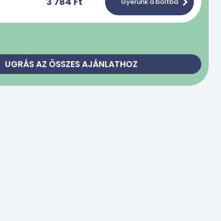
3 784 Ft
Gyerünk a boltba
UGRÁS AZ ÖSSZES AJÁNLATHOZ