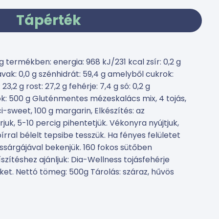
Tápérték
termékben: energia: 968 kJ/231 kcal zsír: 0,2 g
avak: 0,0 g szénhidrát: 59,4 g amelyből cukrok:
23,2 g rost: 27,2 g fehérje: 7,4 g só: 0,2 g
k: 500 g Gluténmentes mézeskalács mix, 4 tojás,
-sweet, 100 g margarin, Elkészítés: az
uk, 5-10 percig pihentetjük. Vékonyra nyújtjuk,
írral bélelt tepsibe tesszük. Ha fényes felületet
ássárgájával bekenjük. 160 fokos sütőben
szítéshez ajánljuk: Dia-Wellness tojásfehérje
et. Nettó tömeg: 500g Tárolás: száraz, hűvös