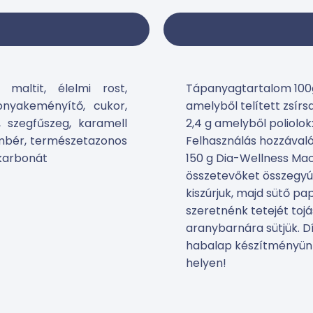
 maltit, élelmi rost,
Tápanyagtartalom 100g 
gonyakeményítő, cukor,
amelyből telített zsírs
, szegfűszeg, karamell
2,4 g amelyből poliolok: 
ömbér, természetazonos
Felhasználás hozzávaló
nkarbonát
150 g Dia-Wellness Maci
összetevőket összegyúrj
kiszúrjuk, majd sütő pap
szeretnénk tetejét toj
aranybarnára sütjük. Dí
habalap készítményünk
helyen!