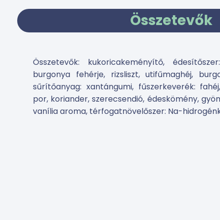
Összetevők
Összetevők: kukoricakeményítő, édesítőszer:
burgonya fehérje, rizsliszt, utifűmaghéj, bur
sűrítőanyag: xantángumi, fűszerkeverék: fahéj
por, koriander, szerecsendió, édeskömény, gy
vanília aroma, térfogatnövelőszer: Na-hidrogé