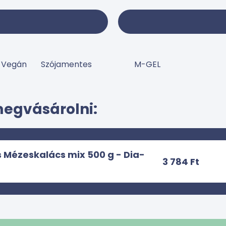
Vegán Szójamentes
M-GEL
megvásárolni:
Mézeskalács mix 500 g - Dia-
3 784 Ft