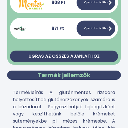
808 Ft
Gyerünk a boltba
871 Ft
Gyerünk a boltba
UGRÁS AZ ÖSSZES AJÁNLATHOZ
Termék jellemzők
Termékleírás A gluténmentes rizsdara
helyettesítheti gluténérzékenyek számára is
a búzadarát . Fogyaszthatjuk tejbegrízként
vagy készíthetünk belőle krémeket
süteményekbe pl. mézes krémesbe. A