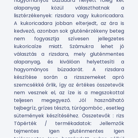
hagyományos búzadara helyett főleg két
alapanyag közül választhatnak a
lisztérzékenyek: rizsdara vagy kukoricadara.
A kukoricadara jobban elterjedt, az ára is
kedvező, azonban sok gluténérzékeny beteg
nem fogyasztja szívesen jellegzetes
kukoricaíze miatt. Számukra lehet jó
választás a rizsdara, mely gluténmentes
alapanyag, és kiválóan helyettesíti a
hagyományos búzadarát. A rizsdara
készítése során a rizsszemeket apró
szemcsékké őrlik, így az értékes összetevők
nem vesznek el, az íze is a megszokottal
teljesen megegyező. Jól használható
tejbegríz, grízes tészta, túrógombóc , esetleg
sütemények készítéséhez. Összetevők : rizs
Tápérték / termékadatok: Jellemzők
tejmentes Igen gluténmentes Igen