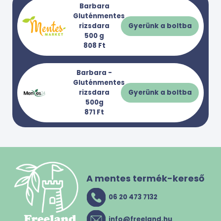
Barbara
Gluténmentes
rizsdara
Gyerünk a boltba
500 g
808 Ft
Barbara -
Gluténmentes
rizsdara
Gyerünk a boltba
500g
871 Ft
A mentes termék-kereső
06 20 473 7132
info@freeland.hu