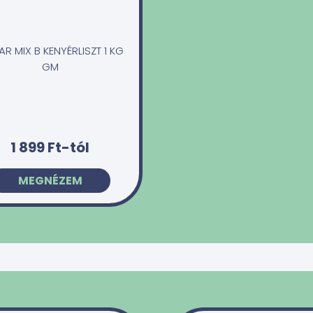
R MIX B KENYÉRLISZT 1 KG
GM
1 899 Ft-tól
MEGNÉZEM