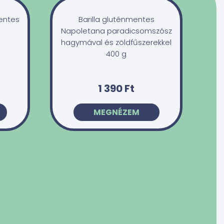
entes
Barilla gluténmentes
Napoletana paradicsomszósz
hagymával és zöldfűszerekkel
400 g
1 390 Ft
MEGNÉZEM