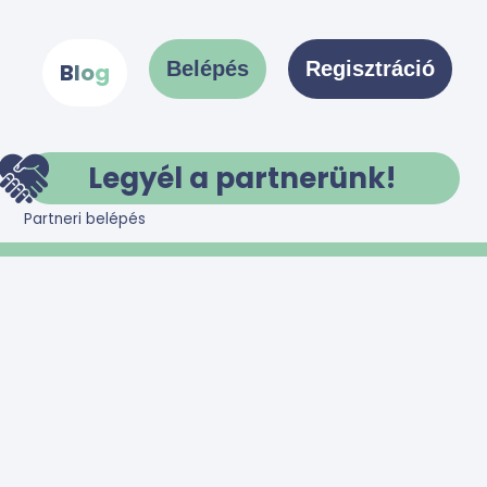
Belépés
Regisztráció
B
l
o
g
Legyél a partnerünk!
Partneri belépés