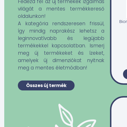
Lekvár, mogyorókrém
Fedezd fel az új termékek izgalmas
világát a mentes termékkereső
Olaj, ecet, zsír
oldalunkon!
Bio
A kategória rendszeresen frissül,
Fagyasztott élelmiszer
így mindig naprakész lehetsz a
leginnovatívabb és legújabb
Konzervek, savanyúságok, készételek
termékekkel kapcsolatban. Ismerj
meg új termékeket és ízeket,
Fűszerek és édesítés
amelyek új dimenziókat nyitnak
meg a mentes életmódban!
Csíráztatás
Bébiételek
Összes új termék
Cukrászda
Csomagajánlatok