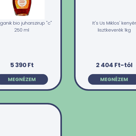
rganik bio juharszirup "c"
It's Us Miklos' kenyé
250 ml
lisztkeverék 1kg
5 390 Ft
2 404 Ft-tól
MEGNÉZEM
MEGNÉZEM