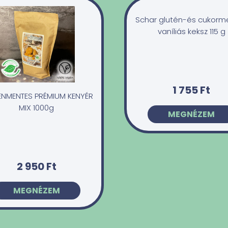
Schar glutén-és cukorm
vaníliás keksz 115 g
1 755 Ft
ÉNMENTES PRÉMIUM KENYÉR
MIX 1000g
MEGNÉZEM
2 950 Ft
MEGNÉZEM