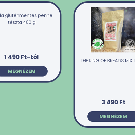
illa gluténmentes penne
tészta 400 g
1 490 Ft-tól
THE KING OF BREADS MIX 
MEGNÉZEM
3 490 Ft
MEGNÉZEM