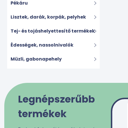
Pékáru
Lisztek, darák, korpák, pelyhek
Tej- és tojáshelyettesítő termékek
Édességek, nassolnivalók
Müzli, gabonapehely
Rizs, tészta, hüvelyesek, gabona
Szószok, krémek
Legnépszerűbb
Kakaó, tea, kávé
termékek
Húskészítmények, húshelyettesítők