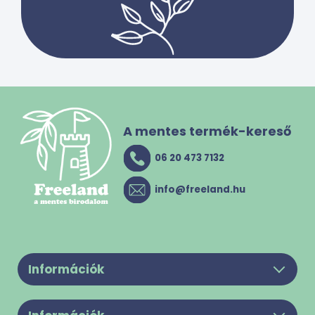
A mentes termék-kereső
06 20 473 7132
info@freeland.hu
Információk
Legyél a partnerünk!