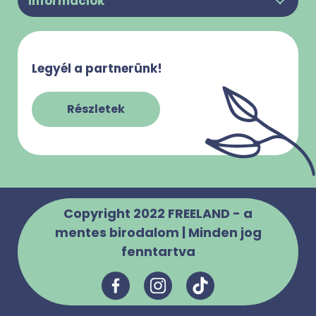
Információk
Felhasználási feltételek
Rólunk
Adatkezelési Tájékoztató
Kapcsolat
Süti használattal kapcsolatos tájékoztató
Legyél a partnerünk!
Gy.I.K.
Impresszum
Szabályzatok
Részletek
Copyright 2022 FREELAND - a
mentes birodalom | Minden jog
fenntartva